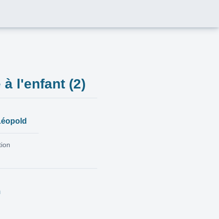
 à l'enfant (2)
Léopold
tion
m