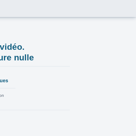
vidéo.
ure nulle
ques
ion