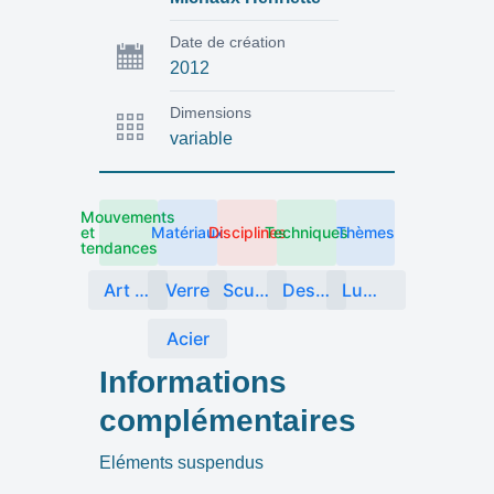
Date de création
2012
Dimensions
variable
Mouvements
et
Matériaux
Disciplines
Techniques
Thèmes
tendances
Art cinétique
Verre
Sculpture
Design objet
Lumière
Acier
Informations
complémentaires
Eléments suspendus