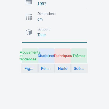
1997
Dimensions
cm
Support
Toile
Mouvements
et
Disciplines
Techniques
Thèmes
tendances
Figuration
Peinture
Huile
Scène de genre