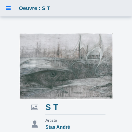
Oeuvre : S T
S T
Artiste
Stas André