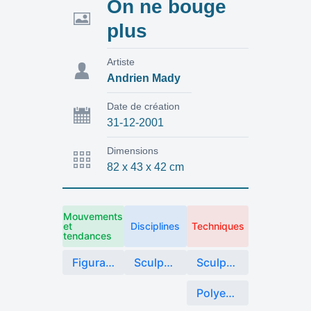
On ne bouge
plus
Artiste
Andrien Mady
Date de création
31-12-2001
Dimensions
82 x 43 x 42 cm
Mouvements
et
Disciplines
Techniques
tendances
Figuration
Sculpture
Sculpture plastique
Polyester