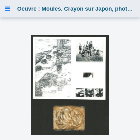
Oeuvre : Moules. Crayon sur Japon, photo, objet et moulage sous verre