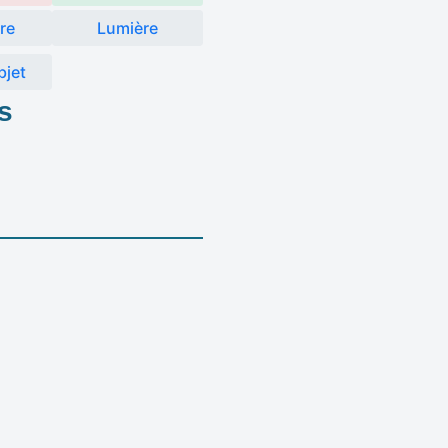
re
Lumière
bjet
s