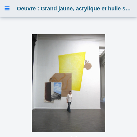
Oeuvre : Grand jaune, acrylique et huile sur toile, pastel sur kraft, carton