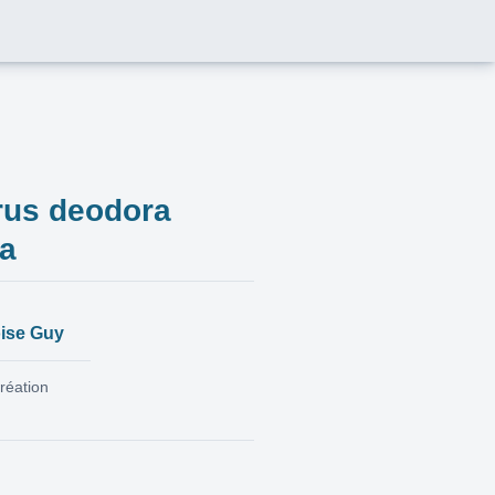
rus deodora
ea
ise Guy
réation