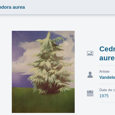
odora aurea
Ced
aur
Artiste
Vandelo
Date de c
1975