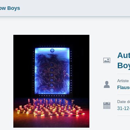
Cow Boys
Au
Bo
Artiste
Flaus
Date d
31-12