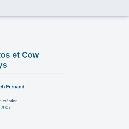
tos et Cow
ys
ch Fernand
e création
-2007