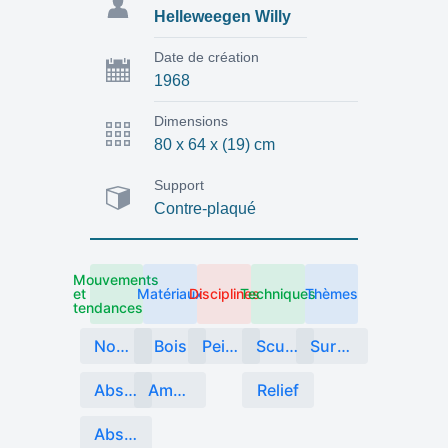
Helleweegen Willy
Date de création
1968
Dimensions
80 x 64 x (19) cm
Support
Contre-plaqué
Mouvements
et
Matériaux
Disciplines
Techniques
Thèmes
tendances
Nouvelles tendances
Bois
Peinture
Sculpture Matériaux mixtes
Surface sculpturale
Abstraction
Ampoules de verre
Relief
Abstraction géométrique